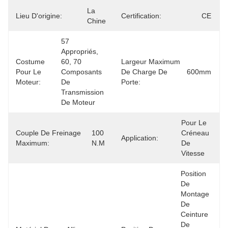
La 
Lieu D'origine:
Certification:
CE
Chine
57 
Appropriés, 
Costume
60, 70 
Largeur Maximum
Pour Le
Composants 
De Charge De
600mm
Moteur:
De 
Porte:
Transmission 
De Moteur
Pour Le 
Couple De Freinage
100 
Créneau 
Application:
Maximum:
N.m
De 
Vitesse
Position 
De 
Montage 
De 
Ceinture 
De 