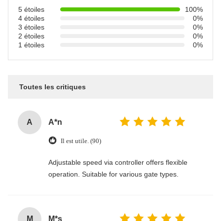
5 étoiles
100%
4 étoiles
0%
3 étoiles
0%
2 étoiles
0%
1 étoiles
0%
Toutes les critiques
A
A*n
Il est utile. (90)
Adjustable speed via controller offers flexible
operation. Suitable for various gate types.
M
M*s