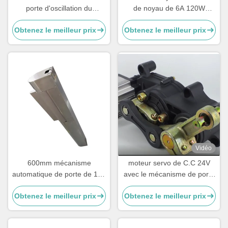
porte d'oscillation du
de noyau de 6A 120W
mécanisme 0.3s de porte de
1500R/Min Car Parking
Obtenez le meilleur prix
Obtenez le meilleur prix
tourniquet de supermarché
Barrier Mechanism
Vidéo
600mm mécanisme
moteur servo de C.C 24V
automatique de porte de 100
avec le mécanisme de porte
N.M Turnstile Gate
de barrière de boom
Obtenez le meilleur prix
Obtenez le meilleur prix
Mechanism
d'encodeur