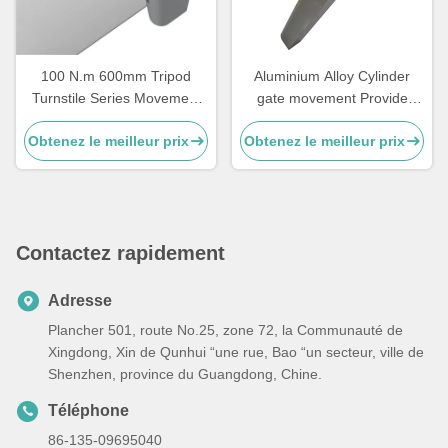
100 N.m 600mm Tripod
Aluminium Alloy Cylinder
Turnstile Series Movement
gate movement Provide
Mechanism
suitable 57 motor
Obtenez le meilleur prix
Obtenez le meilleur prix
transmission components for
speed gate
Contactez rapidement
Adresse
Plancher 501, route No.25, zone 72, la Communauté de
Xingdong, Xin de Qunhui “une rue, Bao “un secteur, ville de
Shenzhen, province du Guangdong, Chine.
Téléphone
86-135-09695040