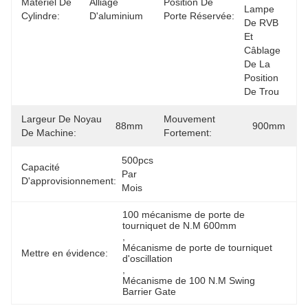
Matériel De
Alliage 
Position De
Lampe 
Cylindre:
D'aluminium
Porte Réservée:
De RVB 
Et 
Câblage 
De La 
Position 
De Trou
Largeur De Noyau
Mouvement
88mm
900mm
De Machine:
Fortement:
500pcs 
Capacité
Par 
D'approvisionnement:
Mois
100 mécanisme de porte de 
tourniquet de N.M 600mm
, 
Mécanisme de porte de tourniquet 
Mettre en évidence:
d'oscillation
, 
Mécanisme de 100 N.M Swing 
Barrier Gate