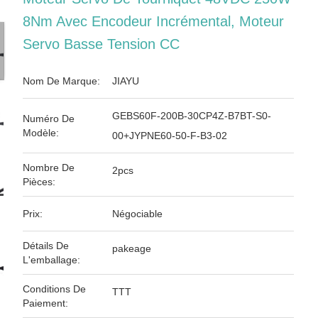
8Nm Avec Encodeur Incrémental, Moteur
Servo Basse Tension CC
Nom De Marque:
JIAYU
GEBS60F-200B-30CP4Z-B7BT-S0-
Numéro De
Modèle:
00+JYPNE60-50-F-B3-02
Nombre De
2pcs
Pièces:
Prix:
Négociable
Détails De
pakeage
L'emballage:
Conditions De
TTT
Paiement: