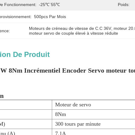
e Fonctionnement:
-25℃`55℃
Poids:
provisionnement:
500pcs Par Mois
Moteurs de créneau de vitesse de C.C 36V
, 
moteur 20
ence:
moteur servo de couple élevé à vitesse réduite
ion De Produit
 8Nm Incrémentiel Encoder Servo moteur tour
on
Moteur de servo
8Nm
PM)
300 tours par minute
inu (A)
7.1A