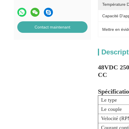
Température D
Capacité D'ap
Contact maintenant
Mettre en évid
Descript
48VDC 250W
CC
Spécificati
Le type
Le couple
Velocité (R
Courant cont