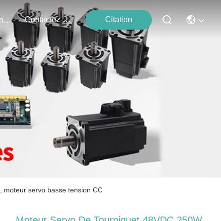
Contactez-Nous
Citation
Événements
 moteur servo basse tension CC
Moteur Servo De Tourniquet 48VDC 250W