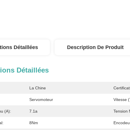
tions Détaillées
Description De Produit
ions Détaillées
La Chine
Certificat
Servomoteur
Vitesse (
u (A):
7.1a
Tension 
l:
8Nm
Encodeu