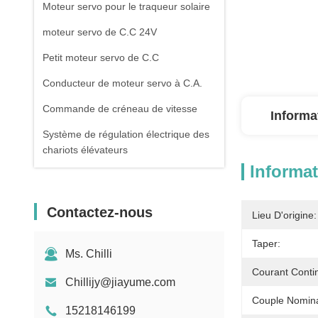
Moteur servo pour le traqueur solaire
moteur servo de C.C 24V
Petit moteur servo de C.C
Conducteur de moteur servo à C.A.
Commande de créneau de vitesse
Informa
Système de régulation électrique des
chariots élévateurs
Informat
Moteur électrique d'entraînement de
chariot élévateur
Contactez-nous
Lieu D'origine:
Contrôleur de porte de tournevis
Taper:
Ms. Chilli
Courant Contin
Chillijy@jiayume.com
Couple Nomina
15218146199