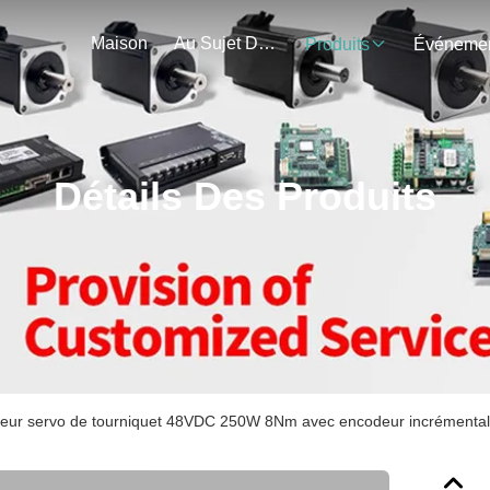
Maison
Au Sujet De Nous
Produits
Détails Des Produits
eur servo de tourniquet 48VDC 250W 8Nm avec encodeur incrémental,