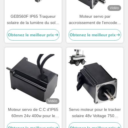
Vidéo
GEBS60F IP65 Traqueur
Moteur servo par
solaire de la lumière du soleil
accroissement de l'encodeur
moteur à courant continu
DC48V 400W pour le
Obtenez le meilleur prix
Obtenez le meilleur prix
longue durée de vie faible
traqueur solaire
bruit
Vidéo
Moteur servo de C.C d'IP65
Servo moteur pour le tracker
60mm 24v 400w pour le
solaire 48v Voltage 750W
traqueur solaire
Système de tracker solaire
Obtenez le meilleur prix
Obtenez le meilleur prix