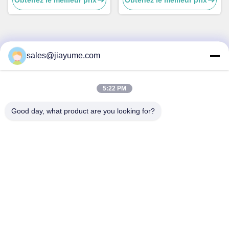
courant nominal 20A
sales@jiayume.com
Contactez rapidement
Adresse
5:22 PM
Plancher 501, route No.25, zone 72, la Communauté de
Xingdong, Xin de Qunhui “une rue, Bao “un secteur, ville de
Good day, what product are you looking for?
Shenzhen, province du Guangdong, Chine.
Téléphone
86-135-09695040
E-mail
Chillijy@jiayume.com