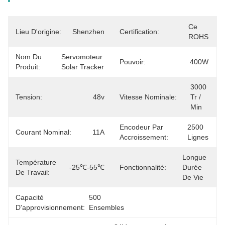
Ce 
Lieu D'origine:
Shenzhen
Certification:
ROHS
Nom Du
Servomoteur 
Pouvoir:
400W
Produit:
Solar Tracker
3000 
Tension:
48v
Vitesse Nominale:
Tr / 
Min
Encodeur Par
2500 
Courant Nominal:
11A
Accroissement:
Lignes
Longue 
Température
-25℃-55℃
Fonctionnalité:
Durée 
De Travail:
De Vie
Capacité
500 
D'approvisionnement:
Ensembles