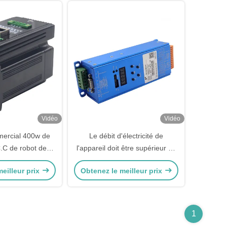
Vidéo
Vidéo
ercial 400w de
Le débit d'électricité de
.C de robot de
l'appareil doit être supérieur ou
 l'encodeur par
égal à:
eilleur prix
Obtenez le meilleur prix
issement
1