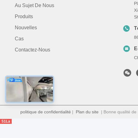
P
Au Sujet De Nous
Xi
Produits
S
Nouvelles
T
8
Cas
E
Contactez-Nous
C
politique de confidentialité
|
Plan du site
| Bonne qualité de 
51La