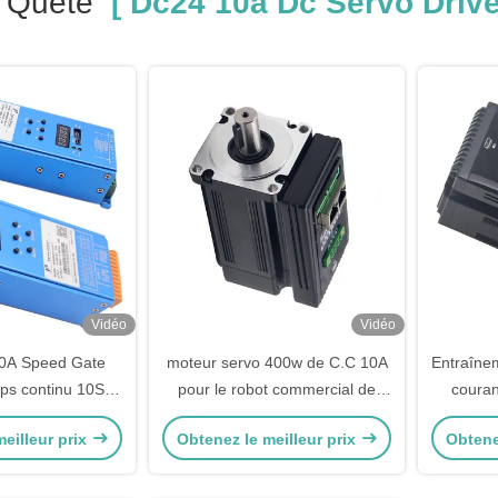
e Quête
[ Dc24 10a Dc Servo Drive
Vidéo
Vidéo
0A Speed Gate
moteur servo 400w de C.C 10A
Entraîne
ps continu 10S et
pour le robot commercial de
couran
age intégrée pour
service
robot 
eilleur prix
Obtenez le meilleur prix
Obtene
sage sûr
d'en