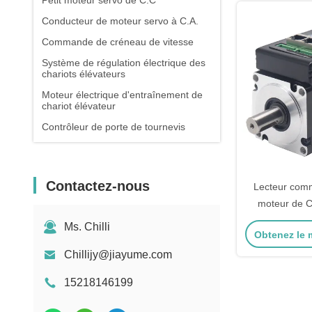
Petit moteur servo de C.C
Conducteur de moteur servo à C.A.
Commande de créneau de vitesse
Système de régulation électrique des
chariots élévateurs
Moteur électrique d'entraînement de
chariot élévateur
Contrôleur de porte de tournevis
Contactez-nous
Lecteur comm
moteur de C
service avec
Ms. Chilli
Obtenez le m
accro
Chillijy@jiayume.com
15218146199