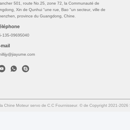
lancher 501, route No.25, zone 72, la Communauté de
ngdong, Xin de Qunhui “une rue, Bao “un secteur, ville de
henzhen, province du Guangdong, Chine.
éléphone
6-135-09695040
-mail
hillijy@jiayume.com
la Chine Moteur servo de C.C Fournisseur. © de Copyright 2021-2026 S