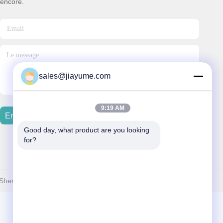
encore.
sales@jiayume.com
9:19 AM
Envoyer Un Courriel
Good day, what product are you looking 
for?
henzhen Jiayu Mechatronic Co., Ltd. . Tous droits réservés.