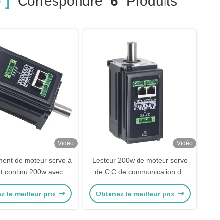
 ]
Correspondre
6
Produits
Vidéo
Vidéo
ment de moteur servo à
Lecteur 200w de moteur servo
t continu 200w avec
de C.C de communication de
AGV de tri logistique
BOÎTE avec l'encodeur par
z le meilleur prix
Obtenez le meilleur prix
codeur incrémental
accroissement