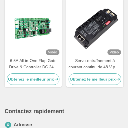
Vidéo
Vidéo
6.5A All-in-One Flap Gate
Servo-entraînement à
Drive & Controller DC 24V,
courant continu de 48 V pour
RS232/Modbus, -20°C à
porte automatique de vitesse
Obtenez le meilleur prix
Obtenez le meilleur prix
55°C, protection contre les
du tournevis
pincements
Contactez rapidement
Adresse