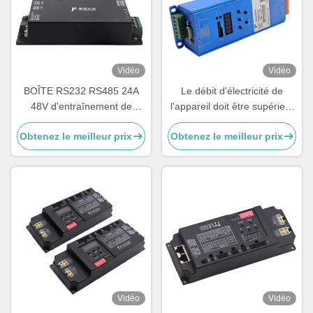
Vidéo
Vidéo
BOÎTE RS232 RS485 24A
Le débit d'électricité de
48V d'entraînement de
l'appareil doit être supérieur
créneau de vitesse avec
ou égal à:
Obtenez le meilleur prix
Obtenez le meilleur prix
l'encodeur par
accroissement pour le retour
de position
Vidéo
Vidéo