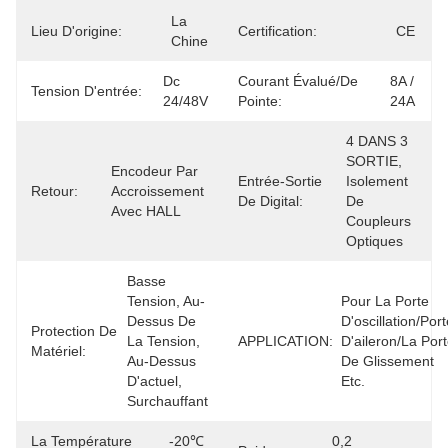
La 
Lieu D'origine:
Certification:
CE
Chine
Dc 
Courant Évalué/de
8A / 
Tension D'entrée:
24/48V
Pointe:
24A
4 DANS 3 
SORTIE, 
Encodeur Par 
Entrée-Sortie
Isolement 
Retour:
Accroissement 
De Digital:
De 
Avec HALL
Coupleurs 
Optiques
Basse 
Tension, Au-
Pour La Porte 
Dessus De 
D'oscillation/port
Protection De
La Tension, 
APPLICATION:
D'aileron/la Port
Matériel:
Au-Dessus 
De Glissement 
D'actuel, 
Etc.
Surchauffant
La Température
-20℃ 
0,2 