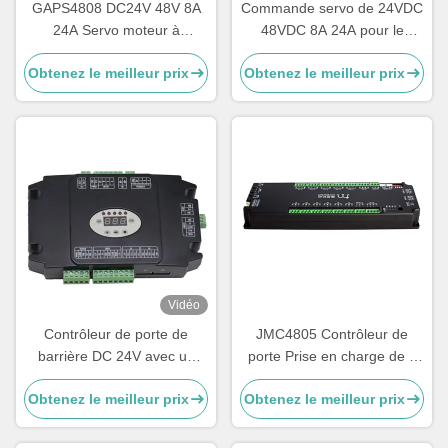
GAPS4808 DC24V 48V 8A
Commande servo de 24VDC
24A Servo moteur à
48VDC 8A 24A pour le
encodeur supplémentaire
contrôle d'accès de porte de
Obtenez le meilleur prix
Obtenez le meilleur prix
pour porte d'aile
la Manche
Vidéo
Contrôleur de porte de
JMC4805 Contrôleur de
barrière DC 24V avec un
porte Prise en charge de 6
servo-moteur sans balai de
paires maximum de capteurs
Obtenez le meilleur prix
Obtenez le meilleur prix
2400 lignes et une protection
d'entrée indépendamment
anti-écrasement pour les
parkings