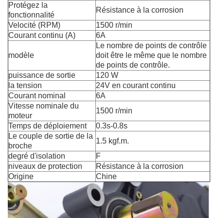
Protégez la
Résistance à la corrosion
fonctionnalité
Velocité (RPM)
1500 r/min
Courant continu (A)
6A
Le nombre de points de contrôle
modèle
doit être le même que le nombre
de points de contrôle.
puissance de sortie
120 W
la tension
24V en courant continu
Courant nominal
6A
Vitesse nominale du
1500 r/min
moteur
Temps de déploiement
0.3s-0.8s
Le couple de sortie de la
1.5 kgf.m.
broche
degré d'isolation
F
niveaux de protection
Résistance à la corrosion
Origine
Chine