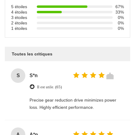
5 étoiles
67%
4 étoiles
33%
3 étoiles
0%
2 étoiles
0%
1 étoiles
0%
Toutes les critiques
S
S*n
Il est utile. (65)
Precise gear reduction drive minimizes power
loss. Highly efficient performance.
A
A*n