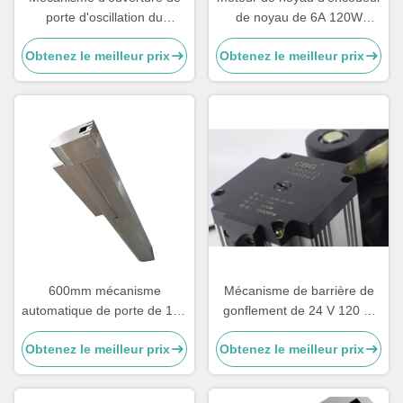
porte d'oscillation du
de noyau de 6A 120W
mécanisme 0.3s de porte de
1500R/Min Car Parking
Obtenez le meilleur prix
Obtenez le meilleur prix
tourniquet de supermarché
Barrier Mechanism
600mm mécanisme
Mécanisme de barrière de
automatique de porte de 100
gonflement de 24 V 120 W
N.M Turnstile Gate
avec moteur sans balai en
Obtenez le meilleur prix
Obtenez le meilleur prix
Mechanism
courant continu de 2000
tr/min et vitesse de sortie de
17 tr/min pour les parkings