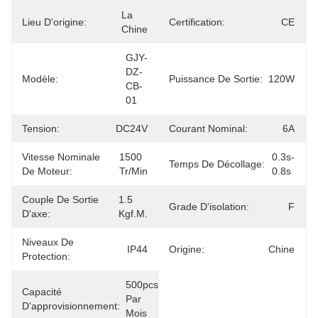
La 
Lieu D'origine:
Certification:
CE
Chine
GJY-
DZ-
Modèle:
Puissance De Sortie:
120W
CB-
01
Tension:
DC24V
Courant Nominal:
6A
Vitesse Nominale
1500 
0.3s-
Temps De Décollage:
De Moteur:
Tr/min
0.8s
Couple De Sortie
1.5 
Grade D'isolation:
F
D'axe:
Kgf.m.
Niveaux De
IP44
Origine:
Chine
Protection:
500pcs 
Capacité
Par 
D'approvisionnement:
Mois