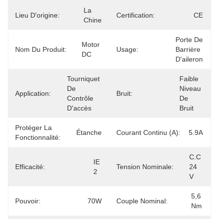
La 
Lieu D'origine:
Certification:
CE
Chine
Porte De 
Motor 
Nom Du Produit:
Usage:
Barrière 
DC
D'aileron
Tourniquet 
Faible 
De 
Niveau 
Application:
Bruit:
Contrôle 
De 
D'accès
Bruit
Protéger La
Étanche
Courant Continu (A):
5.9A
Fonctionnalité:
C.C 
IE 
Efficacité:
Tension Nominale:
24 
2
V
5,6 
Pouvoir:
70W
Couple Nominal:
Nm