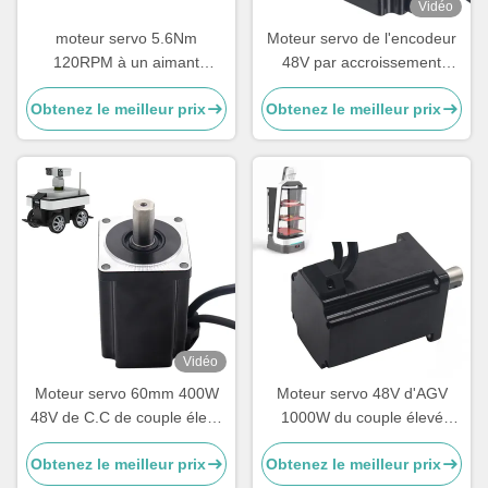
Vidéo
moteur servo 5.6Nm
Moteur servo de l'encodeur
120RPM à un aimant
48V par accroissement
permanent de C.C du couple
60mm 400W pour le couple
Obtenez le meilleur prix
Obtenez le meilleur prix
70W élevé
élevé de ROBOT d'AGV
Vidéo
Moteur servo 60mm 400W
Moteur servo 48V d'AGV
48V de C.C de couple élevé
1000W du couple élevé
avec l'encodeur par
80mm avec l'encodeur par
Obtenez le meilleur prix
Obtenez le meilleur prix
accroissement
accroissement