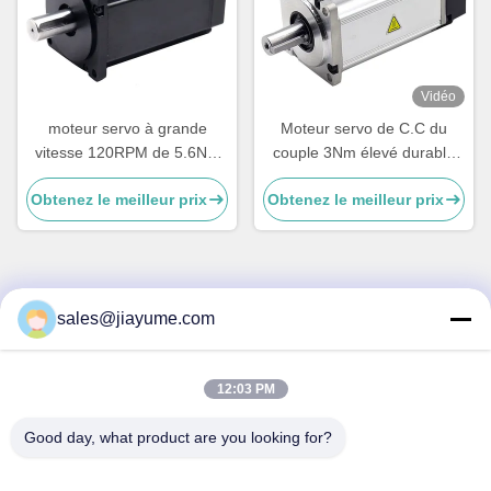
Vidéo
moteur servo à grande
Moteur servo de C.C du
vitesse 120RPM de 5.6Nm
couple 3Nm élevé durable
0.3s pour les portes
CE RoHS de 84 watts
Obtenez le meilleur prix
Obtenez le meilleur prix
automatiques de tourniquet
sales@jiayume.com
Contactez rapidement
Adresse
12:03 PM
Plancher 501, route No.25, zone 72, la Communauté de
Xingdong, Xin de Qunhui “une rue, Bao “un secteur, ville de
Good day, what product are you looking for?
Shenzhen, province du Guangdong, Chine.