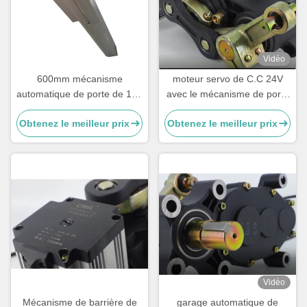
Vidéo
600mm mécanisme
moteur servo de C.C 24V
automatique de porte de 100
avec le mécanisme de porte
N.M Turnstile Gate
de barrière de boom
Obtenez le meilleur prix
Obtenez le meilleur prix
Mechanism
d'encodeur
Vidéo
Mécanisme de barrière de
garage automatique de