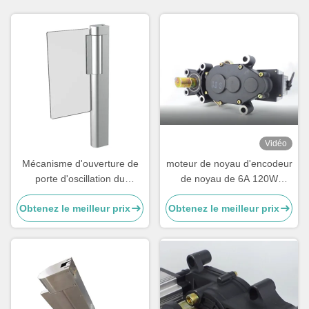
Vidéo
Mécanisme d'ouverture de
moteur de noyau d'encodeur
porte d'oscillation du
de noyau de 6A 120W
mécanisme 0.3s de porte de
1500R/Min Car Parking
Obtenez le meilleur prix
Obtenez le meilleur prix
tourniquet de supermarché
Barrier Mechanism