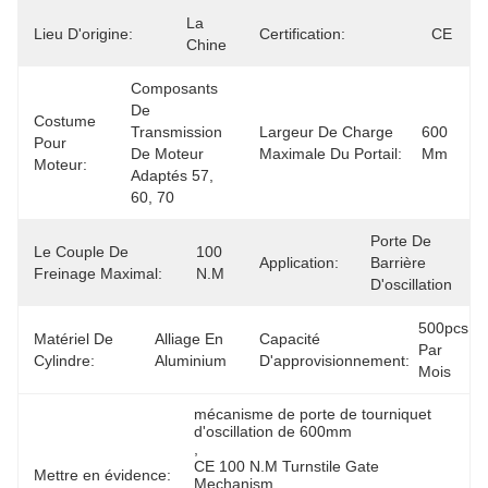
La 
Lieu D'origine:
Certification:
CE
Chine
Composants 
De 
Costume
Transmission 
Largeur De Charge
600 
Pour
De Moteur 
Maximale Du Portail:
Mm
Moteur:
Adaptés 57, 
60, 70
Porte De 
Le Couple De
100 
Application:
Barrière 
Freinage Maximal:
N.m
D'oscillation
500pcs 
Matériel De
Alliage En 
Capacité
Par 
Cylindre:
Aluminium
D'approvisionnement:
Mois
mécanisme de porte de tourniquet 
d'oscillation de 600mm
, 
CE 100 N.M Turnstile Gate 
Mettre en évidence:
Mechanism