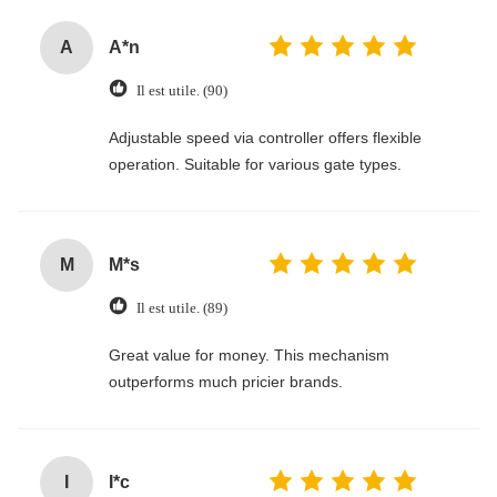
A
A*n
Il est utile. (90)
Adjustable speed via controller offers flexible
operation. Suitable for various gate types.
M
M*s
Il est utile. (89)
Great value for money. This mechanism
outperforms much pricier brands.
I
I*c