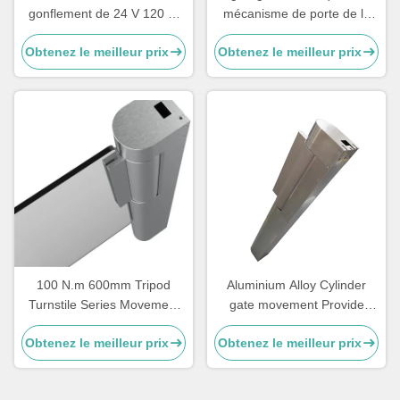
gonflement de 24 V 120 W
mécanisme de porte de la
avec moteur sans balai en
barrière 0.3s-0.8 deuxième
Obtenez le meilleur prix
Obtenez le meilleur prix
courant continu de 2000
tr/min et vitesse de sortie de
17 tr/min pour les parkings
100 N.m 600mm Tripod
Aluminium Alloy Cylinder
Turnstile Series Movement
gate movement Provide
Mechanism
suitable 57 motor
Obtenez le meilleur prix
Obtenez le meilleur prix
transmission components for
speed gate