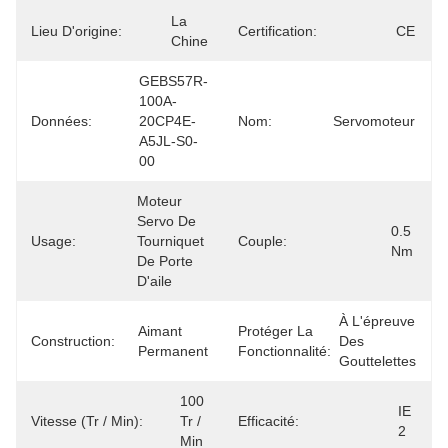
La 
Lieu D'origine:
Certification:
CE
Chine
GEBS57R-
100A-
Données:
20CP4E-
Nom:
Servomoteur
A5JL-S0-
00
Moteur 
Servo De 
0.5 
Usage:
Tourniquet 
Couple:
Nm
De Porte 
D'aile
À L'épreuve 
Aimant 
Protéger La
Construction:
Des 
Permanent
Fonctionnalité:
Gouttelettes
100 
IE 
Vitesse (tr / Min):
Tr / 
Efficacité:
2
Min