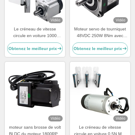
Vidéo
Vidéo
Le créneau de vitesse
Moteur servo de tourniquet
circule en voiture 1000
48VDC 250W 8Nm avec
lignes que le créneau de
encodeur incrémental,
Obtenez le meilleur prix
Obtenez le meilleur prix
vitesse circule en voiture
moteur servo basse tension
0.64Nm le moteur servo
CC
3000RPM
Vidéo
Vidéo
moteur sans brosse de volt
Le créneau de vitesse
BLDC du moteur 1800RPM
circule en voiture 0.5N.M le