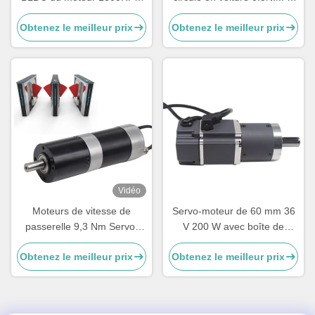
24 de C.C de 40W 24V
retour 24VDC de position de
Obtenez le meilleur prix
Obtenez le meilleur prix
moteur servo de 100 watts
Vidéo
Moteurs de vitesse de
Servo-moteur de 60 mm 36
passerelle 9,3 Nm Servo-
V 200 W avec boîte de
moteur intégré DC 24v
vitesses planétaire à
Obtenez le meilleur prix
Obtenez le meilleur prix
Moteurs de vitesse de
l'épreuve des explosions de
passerelle
5,5 A pour les portes de
vitesse