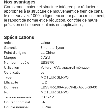
Nos avantages
Corps rond, moteur et structure intégrée par réducteur,
appropriés à la structure de mouvement de frein de canal ;
le moteur avec 1000 la ligne encodeur par accroissement,
le rapport de norme et de réduction, contrôle de haute
précision est mouvement mis en application ;
Spécifications
article
valeur
Garantie
3months-1year
Point d'origine
La Chine
Marque
JIAYU
Number modèle
EBS57R
Utilisation
Voiture, FAN, appareil ménager
Certification
ce
Type
MOTEUR SERVO
Efficacité
IE 2
Données
EBS57R-100A-20CP4E-A5JL-S0-00
Nom
MOTEUR SERVO
Tension nominale
C.C 24V
Courant nominal
5A
Couple nominal
0.5Nm