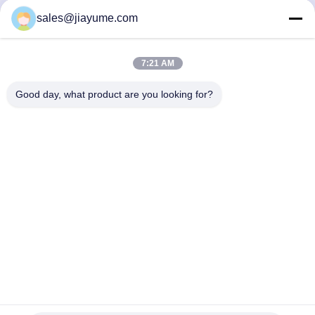
sales@jiayume.com
Contactez rapidement
Adresse
7:21 AM
Plancher 501, route No.25, zone 72, la Communauté de
Xingdong, Xin de Qunhui “une rue, Bao “un secteur, ville de
Good day, what product are you looking for?
Shenzhen, province du Guangdong, Chine.
Téléphone
86-135-09695040
E-mail
Chillijy@jiayume.com
politique de confidentialité
|
Plan du site
| Bonne qualité de la
Chine Moteur servo de C.C Fournisseur. © de Copyright 2021-
2026 Shenzhen Jiayu Mechatronic Co., Ltd. . Tous droits