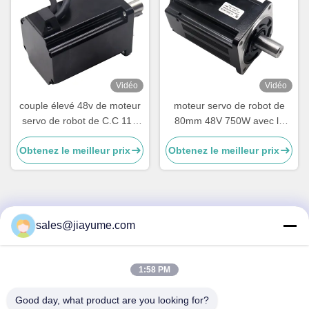
Vidéo
Vidéo
couple élevé 48v de moteur
moteur servo de robot de
servo de robot de C.C 11A
80mm 48V 750W avec le
avec le moteur servo
frein et l'encodeur
Obtenez le meilleur prix
Obtenez le meilleur prix
d'encodeur par
accroissement
sales@jiayume.com
Contactez rapidement
Adresse
1:58 PM
Plancher 501, route No.25, zone 72, la Communauté de
Xingdong, Xin de Qunhui “une rue, Bao “un secteur, ville de
Good day, what product are you looking for?