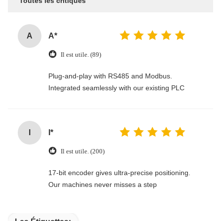
Toutes les critiques
A
A*
Il est utile. (89)
Plug-and-play with RS485 and Modbus.
Integrated seamlessly with our existing PLC
I
I*
Il est utile. (200)
17-bit encoder gives ultra-precise positioning.
Our machines never misses a step