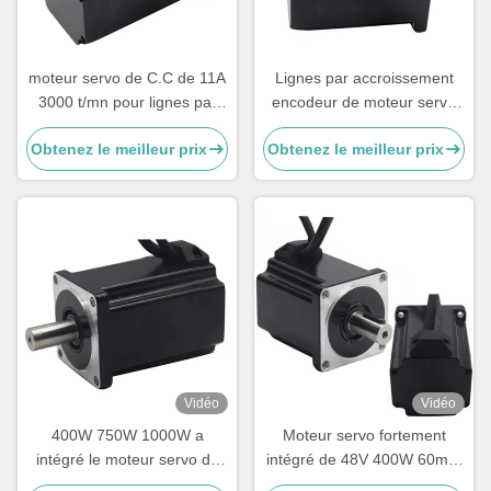
moteur servo de C.C de 11A
Lignes par accroissement
3000 t/mn pour lignes par
encodeur de moteur servo
accroissement encodeur de
de robot de la haute
Obtenez le meilleur prix
Obtenez le meilleur prix
robot les 2500
précision IP65 2500
Vidéo
Vidéo
400W 750W 1000W a
Moteur servo fortement
intégré le moteur servo de
intégré de 48V 400W 60mm
C.C pour l'industrie
pour le robot