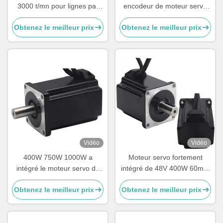
3000 t/mn pour lignes par
encodeur de moteur servo
accroissement encodeur de
de robot de la haute
Obtenez le meilleur prix
Obtenez le meilleur prix
robot les 2500
précision IP65 2500
Vidéo
Vidéo
400W 750W 1000W a
Moteur servo fortement
intégré le moteur servo de
intégré de 48V 400W 60mm
C.C pour l'industrie
pour le robot
Obtenez le meilleur prix
Obtenez le meilleur prix
robotique