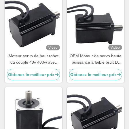
Vidéo
Vidéo
Moteur servo de haut robot
OEM Moteur de servo haute
du couple 48v 400w avec
puissance à faible bruit Dc
l'encodeur par
Noir 6cm 48v 400w
Obtenez le meilleur prix
Obtenez le meilleur prix
accroissement