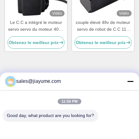
Vidéo
Vidéo
Le C.C a intégré le moteur
couple élevé 48v de moteur
servo servo du moteur 400w
servo de robot de C.C 11A
750w 1000w avec l'encodeur
avec le moteur servo
Obtenez le meilleur prix
Obtenez le meilleur prix
de 17 bits
d'encodeur par
accroissement
Contactez rapidement
sales@jiayume.com
Adresse
Plancher 501, route No.25, zone 72, la Communauté de
11:56 PM
Xingdong, Xin de Qunhui “une rue, Bao “un secteur, ville de
Shenzhen, province du Guangdong, Chine.
Good day, what product are you looking for?
Téléphone
86-135-09695040