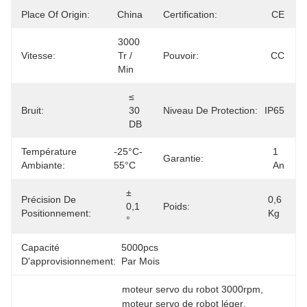
Place Of Origin:
China
Certification:
CE
3000 
Vitesse:
Tr / 
Pouvoir:
CC
Min
≤ 
Bruit:
30 
Niveau De Protection:
IP65
DB
Température
-25°C-
1 
Garantie:
Ambiante:
55°C
An
± 
Précision De
0,6 
0,1 
Poids:
Positionnement:
Kg
°
Capacité
5000pcs 
D'approvisionnement:
Par Mois
moteur servo du robot 3000rpm
, 
moteur servo de robot léger
, 