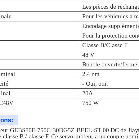
Les pièces de rechang
inale
Pour les véhicules à m
Encodage supplémenta
Pour la protection con
Classe B/Classe F
48 V
Boucle ouverte/fermé
ominal
2.4 nm
cité
- Oui, oui.
inal
20A
DC48V
750 W
ions:
teur GEBS80F-750C-30DG5Z-BEEL-ST-00 DC de Jiayu Me
e classe B / classe F. Ce servo-moteur a un couple nom