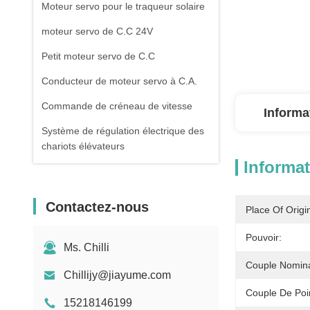
Moteur servo pour le traqueur solaire
moteur servo de C.C 24V
Petit moteur servo de C.C
Conducteur de moteur servo à C.A.
Commande de créneau de vitesse
Informa
Système de régulation électrique des
chariots élévateurs
Informat
Moteur électrique d'entraînement de
chariot élévateur
Contactez-nous
Place Of Origi
Contrôleur de porte de tournevis
Pouvoir:
Ms. Chilli
Couple Nomina
Chillijy@jiayume.com
Couple De Poi
15218146199