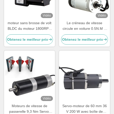
Vidéo
Vidéo
moteur sans brosse de volt
Le créneau de vitesse
BLDC du moteur 1800RPM
circule en voiture 0.5N.M le
24 de C.C de 40W 24V
retour 24VDC de position de
Obtenez le meilleur prix
Obtenez le meilleur prix
moteur servo de 100 watts
Vidéo
Moteurs de vitesse de
Servo-moteur de 60 mm 36
passerelle 9,3 Nm Servo-
V 200 W avec boîte de