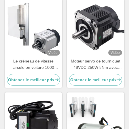
Vidéo
Vidéo
Le créneau de vitesse
Moteur servo de tourniquet
circule en voiture 1000
48VDC 250W 8Nm avec
lignes que le créneau de
encodeur incrémental,
Obtenez le meilleur prix
Obtenez le meilleur prix
vitesse circule en voiture
moteur servo basse tension
0.64Nm le moteur servo
CC
3000RPM