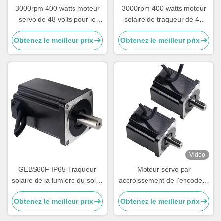
3000rpm 400 watts moteur
3000rpm 400 watts moteur
servo de 48 volts pour le
solaire de traqueur de 48
moteur solaire de traqueur
volts pour extérieur
Obtenez le meilleur prix
Obtenez le meilleur prix
de traqueur solaire
d'intérieur
Vidéo
GEBS60F IP65 Traqueur
Moteur servo par
solaire de la lumière du soleil
accroissement de l'encodeur
moteur à courant continu
DC48V 400W pour le
Obtenez le meilleur prix
Obtenez le meilleur prix
longue durée de vie faible
traqueur solaire
bruit