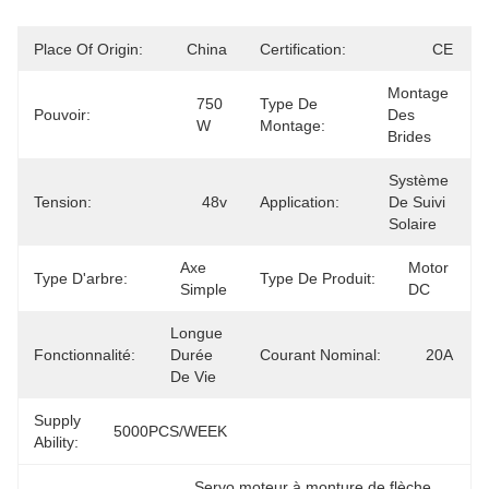
Place Of Origin:
China
Certification:
CE
Montage 
750 
Type De
Pouvoir:
Des 
W
Montage:
Brides
Système 
Tension:
48v
Application:
De Suivi 
Solaire
Axe 
Motor 
Type D'arbre:
Type De Produit:
Simple
DC
Longue 
Fonctionnalité:
Durée 
Courant Nominal:
20A
De Vie
Supply
5000PCS/WEEK
Ability:
Servo moteur à monture de flèche
, 