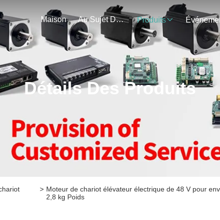
Maison
Au Sujet De Nous
Produits
Détails Des Produits
chariot
>
Moteur de chariot élévateur électrique de 48 V pour en
2,8 kg Poids