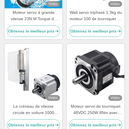
Vidéo
Vidéo
Moteur servo à grande
Watt servo triphasé 1.3kg du
vitesse 23N.M Torque du
moteur 100 de tourniquet de
watt 6A IE4 de l'aimant
basse tension
Obtenez le meilleur prix
Obtenez le meilleur prix
permanent 100
Vidéo
Vidéo
Le créneau de vitesse
Moteur servo de tourniquet
circule en voiture 1000
48VDC 250W 8Nm avec
lignes que le créneau de
encodeur incrémental,
Obtenez le meilleur prix
Obtenez le meilleur prix
vitesse circule en voiture
moteur servo basse tension