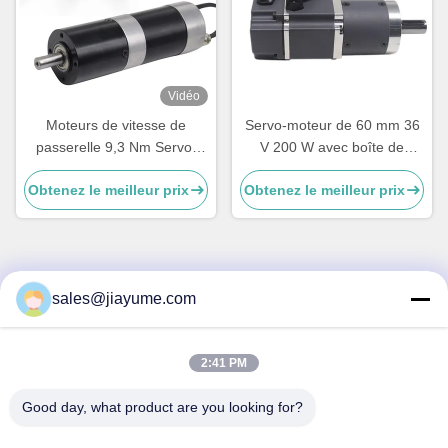
Vidéo
Moteurs de vitesse de
Servo-moteur de 60 mm 36
passerelle 9,3 Nm Servo-
V 200 W avec boîte de
moteur intégré DC 24v
vitesses planétaire à
Obtenez le meilleur prix
Obtenez le meilleur prix
Moteurs de vitesse de
l'épreuve des explosions de
passerelle
5,5 A pour les portes de
vitesse
sales@jiayume.com
Contactez rapidement
Adresse
2:41 PM
Plancher 501, route No.25, zone 72, la Communauté de
Xingdong, Xin de Qunhui “une rue, Bao “un secteur, ville de
Good day, what product are you looking for?
Shenzhen, province du Guangdong, Chine.