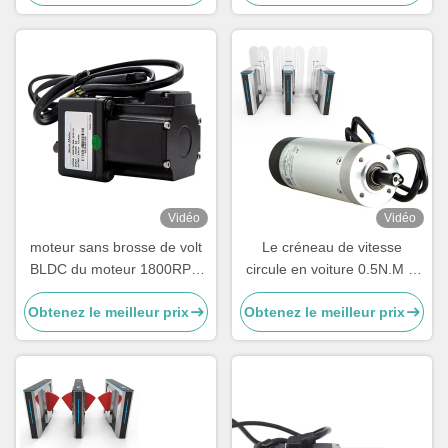
0.64Nm le moteur servo
CC
3000RPM
Vidéo
Vidéo
moteur sans brosse de volt
Le créneau de vitesse
BLDC du moteur 1800RPM
circule en voiture 0.5N.M le
24 de C.C de 40W 24V
retour 24VDC de position de
Obtenez le meilleur prix
Obtenez le meilleur prix
moteur servo de 100 watts