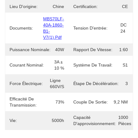
Lieu D'origine:
Chine
Certification:
CE
MBS70LF-
40A-1860-
DC 
Documents:
Tension D'entrée:
B1-
24
V7(1).pdf
Puissance Nominale:
40W
Rapport De Vitesse:
1:60
3A ± 
Courant Nominal:
Système De Travail:
S1
10 %
Ligne 
Force Électrique:
Étape De Décélération:
3
660V/S
Efficacité De
73%
Couple De Sortie:
9,2 NM
Transmission:
Capacité
1000 
Vie:
5000h
D'approvisionnement:
Pièces