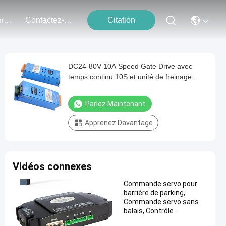
Contactez-Nous
Citation
Événements
DC24-80V 10A Speed Gate Drive avec
temps continu 10S et unité de freinage
intégrée pour un passage sûr
Parlez Maintenant.
Apprenez Davantage
Vidéos connexes
Commande servo pour
barrière de parking,
Commande servo sans
balais, Contrôle
électrique de barrière de