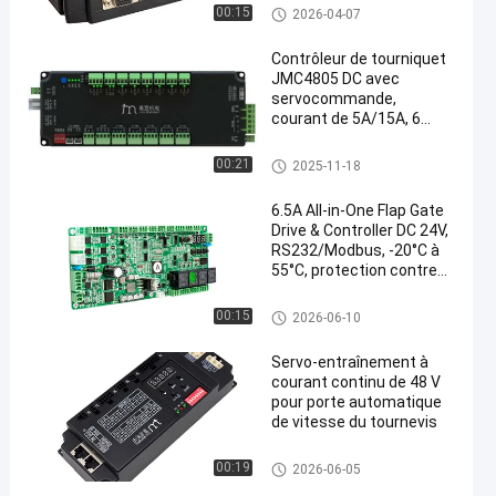
parking.
Commande de créneau de vite
00:15
2026-04-07
sse
Contrôleur de tourniquet
JMC4805 DC avec
servocommande,
courant de 5A/15A, 6
entrées infrarouges et 2
entrées de garde
Commande de créneau de vite
00:21
2025-11-18
d'entrée
sse
6.5A All-in-One Flap Gate
Drive & Controller DC 24V,
RS232/Modbus, -20°C à
55°C, protection contre
les pincements
Commande de créneau de vite
00:15
2026-06-10
sse
Servo-entraînement à
courant continu de 48 V
pour porte automatique
de vitesse du tournevis
Commande de créneau de vite
00:19
2026-06-05
sse