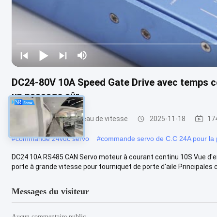
DC24-80V 10A Speed Gate Drive avec temps con
un passage sûr
Commande de créneau de vitesse
2025-11-18
174
#
commande 24vdc servo
#
commande servo de C.C 24A pour la p
DC24 10A RS485 CAN Servo moteur à courant continu 10S Vue d'
porte à grande vitesse pour tourniquet de porte d'aile Principales c
Messages du visiteur
Aucun commentaire public