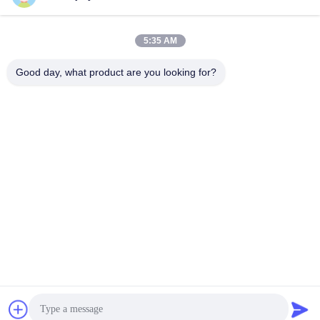
5:35 AM
Good day, what product are you looking for?
Mécanisme imperméable de moteur servo de C.C 24V de
23N.M
Moteur servo de C.C
2021-12-07
697 points de vue