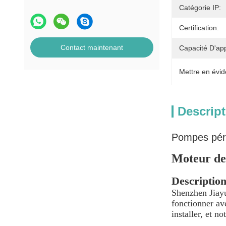
Catégorie IP:
Certification:
Contact maintenant
Capacité D'ap
Mettre en évid
Descript
Pompes péri
Moteur de
Description
Shenzhen Jiay
fonctionner ave
installer, et n