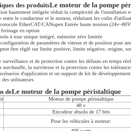
Le moteur de la pompe péri
iques des produits
ion hautement intégrée réduit la complexité de l'installation 
entre le conducteur et le moteur, réduisant les coûts d'utilisa
 protocole EtherCAT/CANopen Entrée haute tension (24v~80
 freinage en option
solu à tour unique intégré, mémoire zéro limitée
 configuration de paramètres de vitesse et de position pour amé
 peut être réglé sur limite positive, limite négative, origine, 
 surveillance et de protection contre les défauts en temps réel
a surchauffe, la survitesse et la protection contre les tolérance
 scénarios d'application et un support de kit de développement 
des utilisateurs
Le moteur de la pompe péristaltique
on de
it
Moteur de pompe péristaltique
48 v
Encodeur absolu de 17 bits
Pour les véhicules à moteur:
400 watts