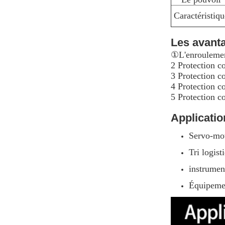
Caractéristiqu
Les avant
①
L'enroulemen
2 Protection co
3 Protection c
4 Protection co
5 Protection co
Applicatio
Servo-mot
Tri logist
instrumen
Équipeme