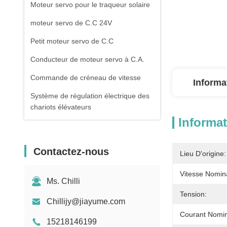
Moteur servo pour le traqueur solaire
moteur servo de C.C 24V
Petit moteur servo de C.C
Conducteur de moteur servo à C.A.
Commande de créneau de vitesse
Informa
Système de régulation électrique des
chariots élévateurs
Informat
Moteur électrique d'entraînement de
chariot élévateur
Contactez-nous
Lieu D'origine:
Contrôleur de porte de tournevis
Vitesse Nomin
Ms. Chilli
Tension:
Chillijy@jiayume.com
Courant Nomin
15218146199