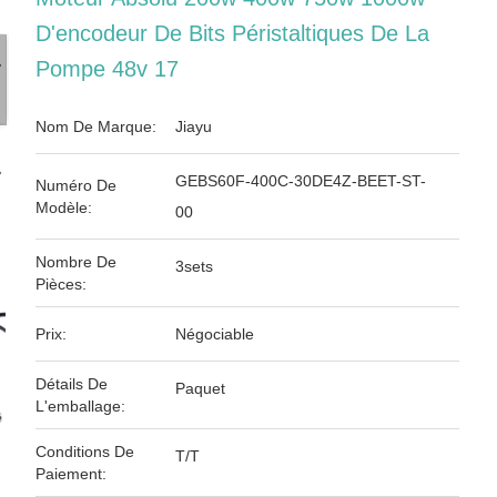
D'encodeur De Bits Péristaltiques De La
Pompe 48v 17
Nom De Marque:
Jiayu
GEBS60F-400C-30DE4Z-BEET-ST-
Numéro De
Modèle:
00
Nombre De
3sets
Pièces:
Prix:
Négociable
Détails De
Paquet
L'emballage:
Conditions De
T/T
Paiement: