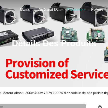
Maison
Au Sujet De Nous
Produits
Détails Des Produits
>
Moteur absolu 200w 400w 750w 1000w d'encodeur de bits péristalti