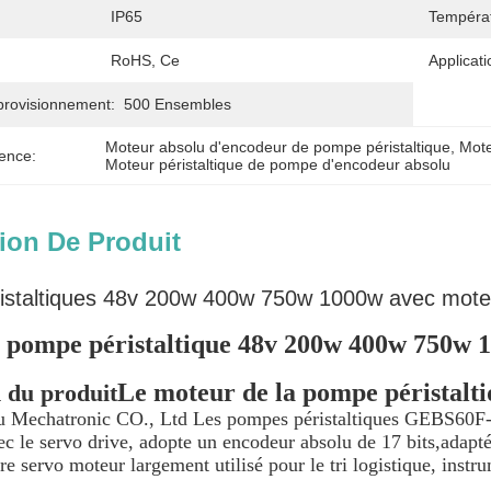
IP65
Températ
RoHS, Ce
Applicati
provisionnement:
500 Ensembles
Moteur absolu d'encodeur de pompe péristaltique
, 
Mote
ence:
Moteur péristaltique de pompe d'encodeur absolu
ion De Produit
staltiques 48v 200w 400w 750w 1000w avec moteu
 pompe péristaltique 48v 200w 400w 750w 1
Le moteur de la pompe péristalt
 du produit
u Mechatronic CO., Ltd Les pompes péristaltiques GEBS60
c le servo drive, adopte un encodeur absolu de 17 bits,adapté a
otre servo moteur largement utilisé pour le tri logistique, in