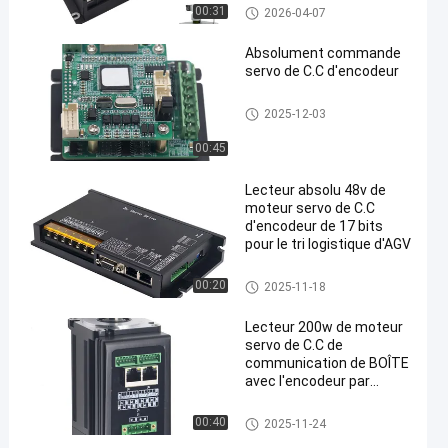
Commande de moteur servo d
00:31
2026-04-07
e C.C
Absolument commande
servo de C.C d'encodeur
Commande servo de C.C
2025-12-03
00:45
Lecteur absolu 48v de
moteur servo de C.C
d'encodeur de 17 bits
pour le tri logistique d'AGV
Commande servo de C.C
00:20
2025-11-18
Lecteur 200w de moteur
servo de C.C de
communication de BOÎTE
avec l'encodeur par
accroissement
Commande de moteur servo d
00:40
2025-11-24
e C.C