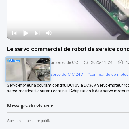
Le servo commercial de robot de service co
Commande de moteur servo de C.C
2025-11-24
4
#
commande de moteur servo de C.C 24V
#
commande de moteur
Servo-moteur à courant continu DC10V à DC36V Servo-moteur robot
servo-motrice à courant continu 1Adaptation à des servo moteurs e
Messages du visiteur
Aucun commentaire public