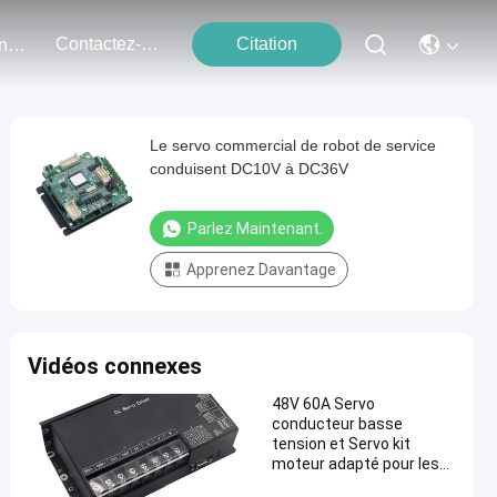
Contactez-Nous
Citation
Événements
Le servo commercial de robot de service
conduisent DC10V à DC36V
Parlez Maintenant.
Apprenez Davantage
Vidéos connexes
48V 60A Servo
conducteur basse
tension et Servo kit
moteur adapté pour les
robots mobiles et AGV.