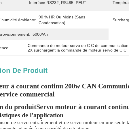
n:
Interface RS232, RS485, PEUT
Températ
90 % HR Ou Moins (sans 
 L'humidité Ambiante:
Surcharg
Condensation)
provisionnement:
5000/an
Commande de moteur servo de C.C de communication
ence:
2X surchargent la commande de moteur servo de C.C
, 
ion De Produit
eur à courant continu 200w CAN Communica
service commercial
n du produit
Servo moteur à courant contin
stiques de l'application
son de servo-entraînement et de servo-moteur en une seule t
pements adaptés à une variété de situations.