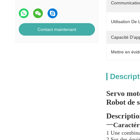
Communicatio
Utilisation De
Contact maintenant
Capacité D'ap
Mettre en évid
Descript
Servo mot
Robot de 
Descriptio
一
Caractéri
1 Une combinai
2 Sur des équi