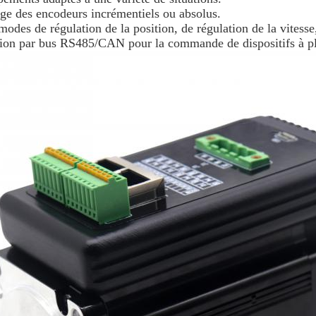
rge des encodeurs incrémentiels ou absolus.
odes de régulation de la position, de régulation de la vitesse
on par bus RS485/CAN pour la commande de dispositifs à pl