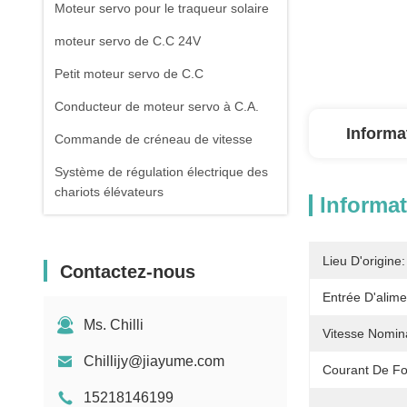
Moteur servo pour le traqueur solaire
moteur servo de C.C 24V
Petit moteur servo de C.C
Conducteur de moteur servo à C.A.
Informa
Commande de créneau de vitesse
Système de régulation électrique des
chariots élévateurs
Informat
Moteur électrique d'entraînement de
chariot élévateur
Lieu D'origine:
Contactez-nous
Contrôleur de porte de tournevis
Entrée D'alime
Ms. Chilli
Vitesse Nomina
Chillijy@jiayume.com
Courant De Fo
15218146199