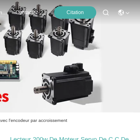
Contactez-Nous
Citation
Événements
vec l'encodeur par accroissement
Lecteur 200w De Moteur Servo De C.C De