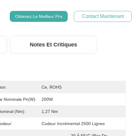
Contact Maintenant
Obtenez Le Meilleur Prix
Notes Et Critiques
ion:
Ce, ROHS
e Nominale Pn(W):
200W
ominal (nm):
1,27 Nm
odeur:
Codeur Incrémental 2500 Lignes
-20 À 55°C (pas De 