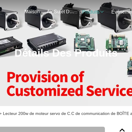
Maison
Au Sujet De Nous
Produits
Détails Des Produits
>
Lecteur 200w de moteur servo de C.C de communication de BOÎTE a