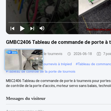
GMBC2406 Tableau de commande de porte à to
Contrôleur de porte de tournevis
2026-06-18
7 po
#
Contrôleur de porte à tournevis à trépied
#
Tableau de command
#
Tableau de contrôle de la porte de tournois
MBC2406 Tableau de commande de porte à tournevis pour portes 
de contrôle de la porte d'accès, moteur servo sans balais, technolog
Messages du visiteur