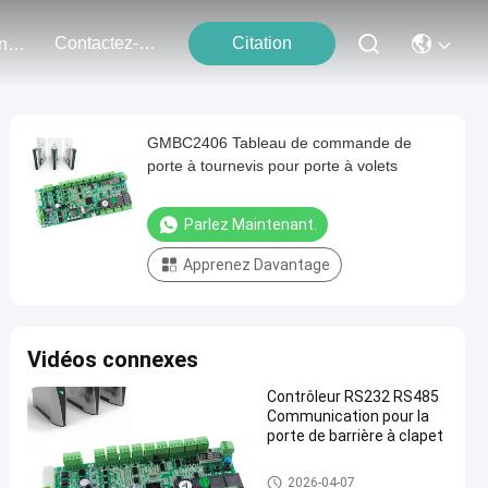
Contactez-Nous
Citation
Événements
GMBC2406 Tableau de commande de
porte à tournevis pour porte à volets
Parlez Maintenant.
Apprenez Davantage
Vidéos connexes
Contrôleur RS232 RS485
Communication pour la
porte de barrière à clapet
Contrôleur de porte de tournevi
2026-04-07