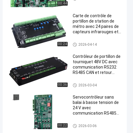
s
00:44
Carte de contrôle de
portillon de station de
métro avec 24 paires de
capteurs infrarouges et
communication
RS232/RS485/CAN pour
Contrôleur de porte de tournevi
00:24
2026-04-14
une haute sécurité
s
Contrôleur de portillon de
tourniquet 48V DC avec
communication RS232
RS485 CAN et retour
d'encodeur incrémental
pour le contrôle d'accès
Contrôleur de porte de tournevi
00:36
2026-03-04
s
Servocontrôleur sans
balai à basse tension de
24 V avec
communication RS485
pour les portes d'accès
au parking
Moteur servo de C.C
00:22
2026-03-06