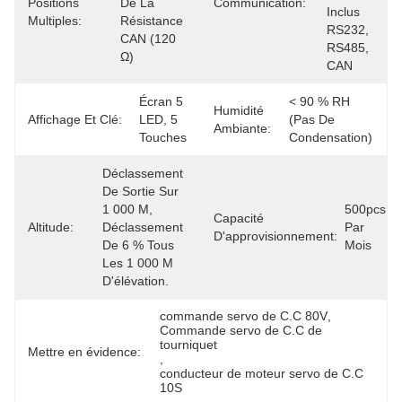
Positions
De La 
Communication:
Inclus 
Multiples:
Résistance 
RS232, 
CAN (120 
RS485, 
Ω)
CAN
Écran 5 
< 90 % RH 
Humidité
Affichage Et Clé:
LED, 5 
(pas De 
Ambiante:
Touches
Condensation)
Déclassement 
De Sortie Sur 
1 000 M, 
500pcs 
Capacité
Altitude:
Déclassement 
Par 
D'approvisionnement:
De 6 % Tous 
Mois
Les 1 000 M 
D'élévation.
commande servo de C.C 80V
, 
Commande servo de C.C de 
tourniquet
Mettre en évidence:
, 
conducteur de moteur servo de C.C 
10S