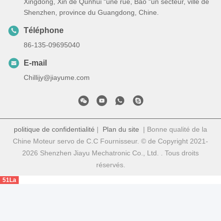
Xingdong, Xin de Qunhui “une rue, Bao “un secteur, ville de
Shenzhen, province du Guangdong, Chine.
Téléphone
86-135-09695040
E-mail
Chillijy@jiayume.com
politique de confidentialité
|
Plan du site
| Bonne qualité de la
Chine Moteur servo de C.C Fournisseur. © de Copyright 2021-
2026 Shenzhen Jiayu Mechatronic Co., Ltd. . Tous droits
réservés.
51La