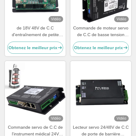
Vidéo
Vidéo
de 18V 48V de C.C
Commande de moteur servo
d'entraînement de petite
de C.C de basse tension
taille encodeur servo
24V 12A absolument
Obtenez le meilleur prix
Obtenez le meilleur prix
absolument pour l'entrepôt
encodeur pour le robot
de robot d'AGV
industriel
Vidéo
Vidéo
Commande servo de C.C de
Lecteur servo 24/48V de C.C
l'instrument médical 24V
de porte de barrière