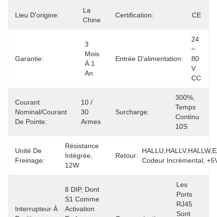
La 
Lieu D'origine:
Certification:
CE
Chine
24 
3 
~ 
Mois 
Garantie:
Entrée D'alimentation:
80 
À 1 
V 
An
CC
300%, 
Courant
10 / 
Temps 
Nominal/courant
30 
Surcharge:
Continu 
De Pointe:
Armes
10S
Résistance 
Unité De
HALLU,HALLV,HALLW,EA
Intégrée, 
Retour:
Freinage:
Codeur Incrémental, +
12W
Les 
8 DIP, Dont 
Ports 
S1 Comme 
RJ45 
Interrupteur À
Activation 
Sont 