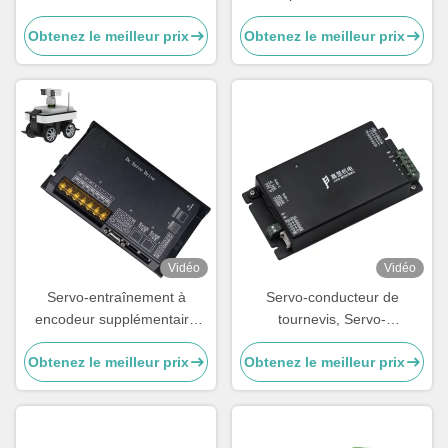
avec l'encodeur absolu
d'oscillation avec l'encodeur
Obtenez le meilleur prix
Obtenez le meilleur prix
par accroissement
Vidéo
Vidéo
Servo-entraînement à
Servo-conducteur de
encodeur supplémentaire
tournevis, Servo-
DC pour robot Agv
conducteurs dédiés pour
Obtenez le meilleur prix
Obtenez le meilleur prix
tournevis, portes de vitesse
et servo-conducteurs basse
tension.