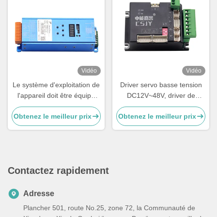
Vidéo
Vidéo
Le système d'exploitation de
Driver servo basse tension
l'appareil doit être équipé
DC12V~48V, driver de
d'un système de contrôle de
servomoteur AGV, fonctions
Obtenez le meilleur prix
Obtenez le meilleur prix
l'équipement.
de communication RS485 et
CAN, servodrive DC 400W.
Contactez rapidement
Adresse
Plancher 501, route No.25, zone 72, la Communauté de