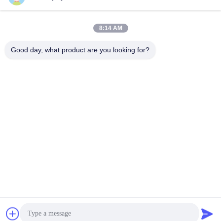
8:14 AM
Good day, what product are you looking for?
220V 100W - moteur servo à C.A. monophasé 1000W et
commande anti-déflagrants
Conducteur de moteur servo à C.A.
2025-11-21
171 points de vue