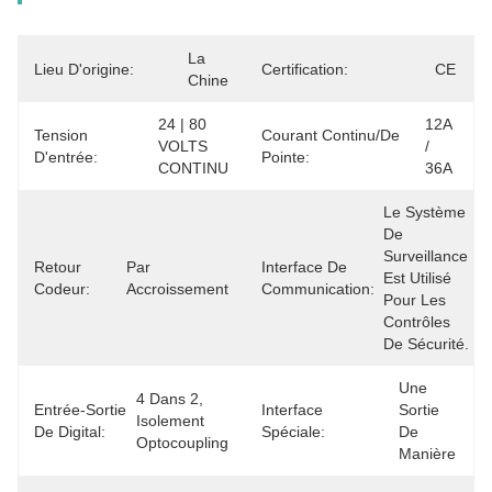
La 
Lieu D'origine:
Certification:
CE
Chine
24 | 80 
12A 
Tension
Courant Continu/de
VOLTS 
/ 
D'entrée:
Pointe:
CONTINU
36A
Le Système 
De 
Surveillance 
Retour
Par 
Interface De
Est Utilisé 
Codeur:
Accroissement
Communication:
Pour Les 
Contrôles 
De Sécurité.
Une 
4 Dans 2, 
Entrée-Sortie
Interface
Sortie 
Isolement 
De Digital:
Spéciale:
De 
Optocoupling
Manière