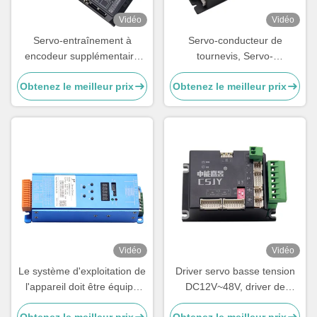
Vidéo
Vidéo
Servo-entraînement à
Servo-conducteur de
encodeur supplémentaire
tournevis, Servo-
DC pour robot Agv
conducteurs dédiés pour
Obtenez le meilleur prix
Obtenez le meilleur prix
tournevis, portes de vitesse
et servo-conducteurs basse
tension.
Vidéo
Vidéo
Le système d'exploitation de
Driver servo basse tension
l'appareil doit être équipé
DC12V~48V, driver de
d'un système de contrôle de
servomoteur AGV, fonctions
Obtenez le meilleur prix
Obtenez le meilleur prix