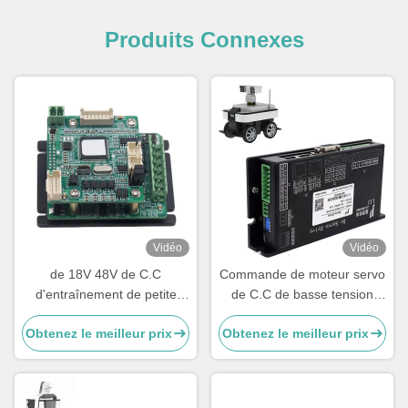
Produits Connexes
Vidéo
Vidéo
de 18V 48V de C.C
Commande de moteur servo
d'entraînement de petite
de C.C de basse tension
taille encodeur servo
24V 12A absolument
Obtenez le meilleur prix
Obtenez le meilleur prix
absolument pour l'entrepôt
encodeur pour le robot
de robot d'AGV
industriel