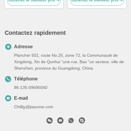
l'équipement.
de communication RS485 et
CAN, servodrive DC 400W.
Contactez rapidement
Adresse
Plancher 501, route No.25, zone 72, la Communauté de
Xingdong, Xin de Qunhui “une rue, Bao “un secteur, ville de
Shenzhen, province du Guangdong, Chine.
Téléphone
86-135-09695040
E-mail
Chillijy@jiayume.com